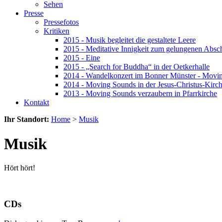
Sehen
Presse
Pressefotos
Kritiken
2015 - Musik begleitet die gestaltete Leere
2015 - Meditative Innigkeit zum gelungenen Absc
2015 - Eine
2015 - „Search for Buddha“ in der Oetkerhalle
2014 - Wandelkonzert im Bonner Münster - Movi
2014 - Moving Sounds in der Jesus-Christus-Kirc
2013 - Moving Sounds verzaubern in Pfarrkirche
Kontakt
Ihr Standort:
Home
>
Musik
Musik
Hört hört!
CDs