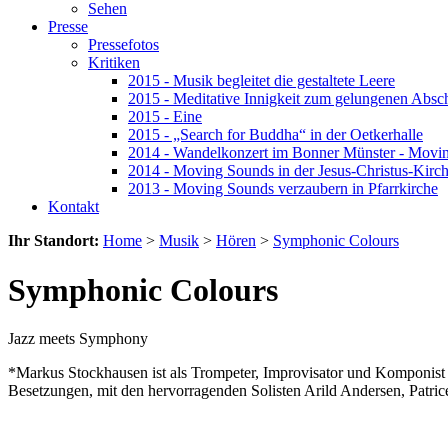
Sehen
Presse
Pressefotos
Kritiken
2015 - Musik begleitet die gestaltete Leere
2015 - Meditative Innigkeit zum gelungenen Absc
2015 - Eine
2015 - „Search for Buddha“ in der Oetkerhalle
2014 - Wandelkonzert im Bonner Münster - Movi
2014 - Moving Sounds in der Jesus-Christus-Kirc
2013 - Moving Sounds verzaubern in Pfarrkirche
Kontakt
Ihr Standort:
Home
>
Musik
>
Hören
>
Symphonic Colours
Symphonic Colours
Jazz meets Symphony
*Markus Stockhausen ist als Trompeter, Improvisator und Komponist 
Besetzungen, mit den hervorragenden Solisten Arild Andersen, Patri