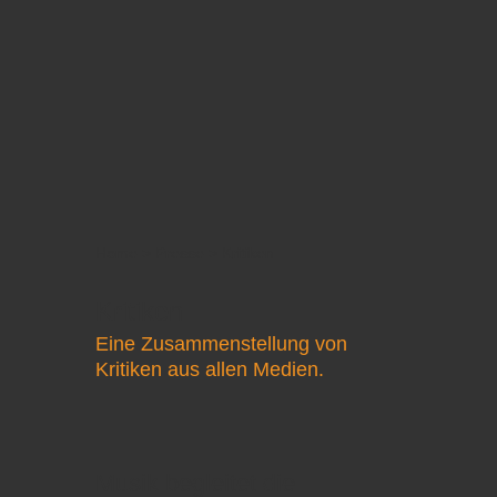
Home
>
Presse
>
Kritiken
Kritiken
Eine Zusammenstellung von
Kritiken aus allen Medien.
Musik begleitet die